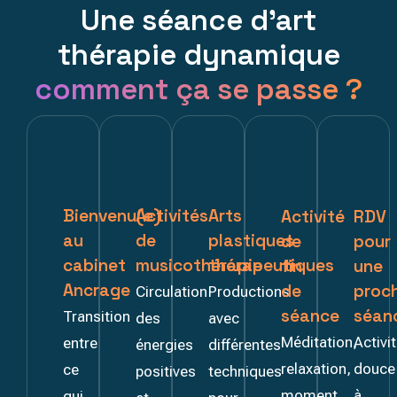
Une séance d'art
thérapie dynamique
comment ça se passe ?
Bienvenu(e)
Activités
Arts
Activité
RDV
au
de
plastiques
de
pour
cabinet
musicothérapie
thérapeutiques
fin
une
Ancrage
de
proc
Circulation
Productions
séance
séan
Transition
des
avec
Méditation,
Activi
entre
énergies
différentes
relaxation,
douce
ce
positives
techniques
moment
à
qui