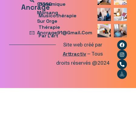
91390
Dynamique
Ancrage
Morsang
Musicothérapie
Sur Orge
Thérapie
Ancrage91@gmail.com
Par L'art
Site web créé par
Arttractiv
– Tous
droits réservés @2024