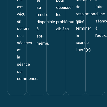
et
pour
de
faire
est
se
dépasser
respiration
d’une
vécu
rendre
les
pour
séanc
en
disponible
problématiques
terminer
à
dehors
à
ciblées.
la
l’autre
des
soi-
séance
séances
même.
libéré(e).
et
la
séance
qui
commence.